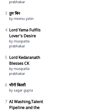
prabhakar
3
तुम बिन
by meenu yatin
4
Lord Yama Fulfils
Lover's Desire
by musipatla
prabhakar
5
Lord Kedaranath
Blesses CK
by musipatla
prabhakar
6
भीगी बिल्ली
by sagar gupta
7
AI Washing,Talent
Pipeline and the