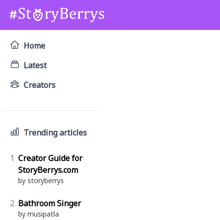
Home
Latest
Creators
Trending articles
1
Creator Guide for
StoryBerrys.com
by storyberrys
2
Bathroom Singer
by musipatla