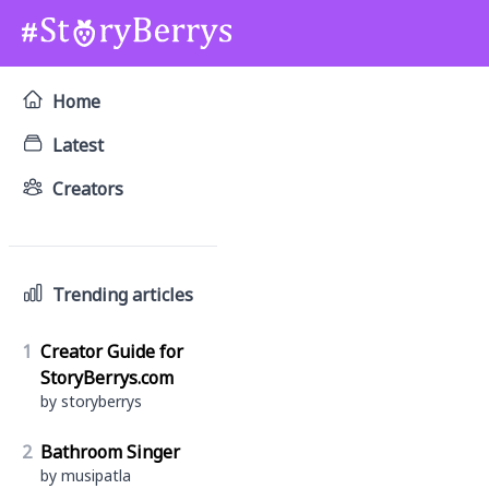
Home
Latest
Creators
Trending articles
1
Creator Guide for
StoryBerrys.com
by storyberrys
2
Bathroom Singer
by musipatla