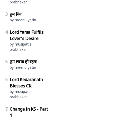
prabhakar
3
तुम बिन
by meenu yatin
4
Lord Yama Fulfils
Lover's Desire
by musipatla
prabhakar
5
तुम ख़्वाब ही रहना
by meenu yatin
6
Lord Kedaranath
Blesses CK
by musipatla
prabhakar
7
Change in KS - Part
1