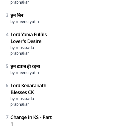
prabhakar
3
तुम बिन
by meenu yatin
4
Lord Yama Fulfils
Lover's Desire
by musipatla
prabhakar
5
तुम ख़्वाब ही रहना
by meenu yatin
6
Lord Kedaranath
Blesses CK
by musipatla
prabhakar
7
Change in KS - Part
1