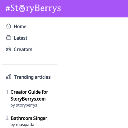
Home
Latest
Creators
Trending articles
1
Creator Guide for
StoryBerrys.com
by storyberrys
2
Bathroom Singer
by musipatla