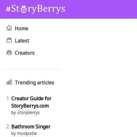
Home
Latest
Creators
Trending articles
1
Creator Guide for
StoryBerrys.com
by storyberrys
2
Bathroom Singer
by musipatla