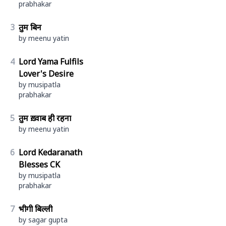
prabhakar
3
तुम बिन
by meenu yatin
4
Lord Yama Fulfils
Lover's Desire
by musipatla
prabhakar
5
तुम ख़्वाब ही रहना
by meenu yatin
6
Lord Kedaranath
Blesses CK
by musipatla
prabhakar
7
भीगी बिल्ली
by sagar gupta