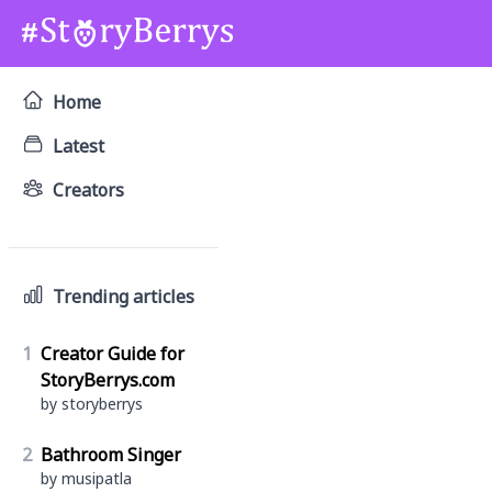
Home
Latest
Creators
Trending articles
1
Creator Guide for
StoryBerrys.com
by storyberrys
2
Bathroom Singer
by musipatla