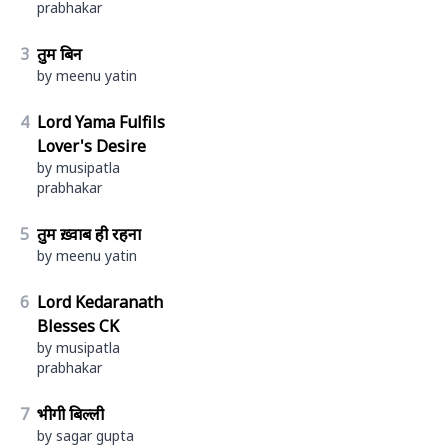
prabhakar
3
तुम बिन
by meenu yatin
4
Lord Yama Fulfils
Lover's Desire
by musipatla
prabhakar
5
तुम ख़्वाब ही रहना
by meenu yatin
6
Lord Kedaranath
Blesses CK
by musipatla
prabhakar
7
भीगी बिल्ली
by sagar gupta